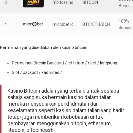
3
mbitcasino
BITCOIN
Bonus
100%
4
microbet.io
BTC/ETH/BCH
deposit
Permainan yang disediakan oleh kasino bitcoin
Permainan Bitcoin Baccarat / jet hitam / rolet / langsung
Slot / Jackpot / kad video /
Kasino Bitcoin adalah yang terbaik untuk sesiapa
sahaja yang suka bermain kasino dalam talian.
mereka menyediakan perkhidmatan dan
keselamatan seperti kasino dalam talian yang hadir
tetapi juga memberikan kebebasan untuk
pembayaran menggunakan bitcoin, ethereum,
litecoin, bitcoincash..