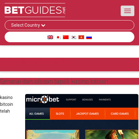
Toggl
navig
Select Country
Tag:
tapak kasino bitcoin
Senarai dan ulasan tapak kasino bitcoin
kasino
bitcoin
telah