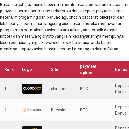
Bukan itu sahaja, kasino bitcoin ini memberikan permainan teratas dari
penyedia permainan kasino terkemuka dunia seperti playtech, ezugi,
netent, microgaming dan banyak lagi. bitcoin baccarat, blackjack dan
lebih banyak permainan langsung disediakan. mereka menawarkan
pengalaman permainan kasino dalam talian yang terbaik dengan
bitcoin dan mata wang crypto yang lain. kebanyakannya mempunyai
lesen perjudian yang dikawal oleh pihak berkuasa. anda boleh
menikmati tapak kasino bitcoin dengan ketenangan dalam fikiran.
payment
Rank
Logo
Site
Bonus
option
Deposit
1
cloudbet
BTC
Bonus
Deposit
2
Bitcasino
BTC
Bonus
Deposit