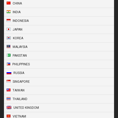
CHINA
INDIA
INDONESIA
JAPAN
KOREA
MALAYSIA
PAKISTAN
PHILIPPINES
RUSSIA
SINGAPORE
TAIWAN
THAILAND
UNITED KINGDOM
VIETNAM