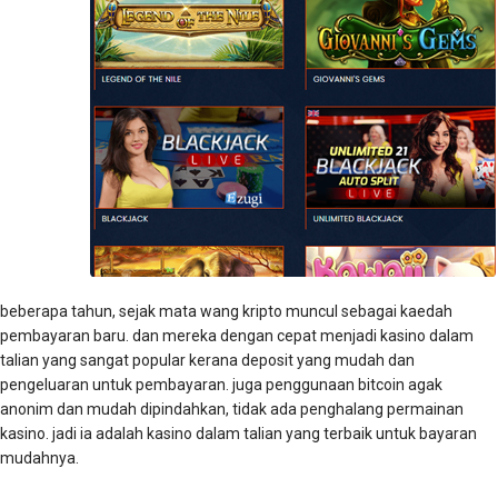
beberapa tahun, sejak mata wang kripto muncul sebagai kaedah
pembayaran baru. dan mereka dengan cepat menjadi kasino dalam
talian yang sangat popular kerana deposit yang mudah dan
pengeluaran untuk pembayaran. juga penggunaan bitcoin agak
anonim dan mudah dipindahkan, tidak ada penghalang permainan
kasino. jadi ia adalah kasino dalam talian yang terbaik untuk bayaran
mudahnya.