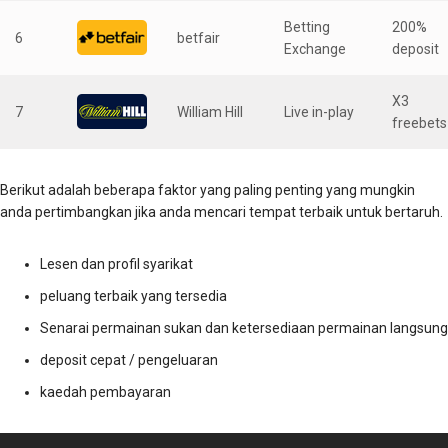
Betting
200%
6
betfair
Exchange
deposit
X3
7
William Hill
Live in-play
freebets
Berikut adalah beberapa faktor yang paling penting yang mungkin
anda pertimbangkan jika anda mencari tempat terbaik untuk bertaruh.
Lesen dan profil syarikat
peluang terbaik yang tersedia
Senarai permainan sukan dan ketersediaan permainan langsung
deposit cepat / pengeluaran
kaedah pembayaran