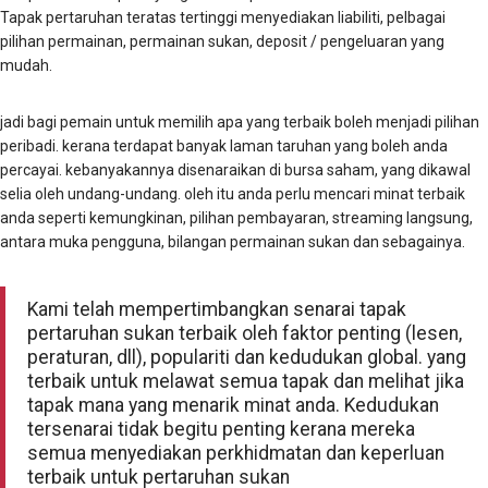
Tapak pertaruhan teratas tertinggi menyediakan liabiliti, pelbagai
pilihan permainan, permainan sukan, deposit / pengeluaran yang
mudah.
jadi bagi pemain untuk memilih apa yang terbaik boleh menjadi pilihan
peribadi. kerana terdapat banyak laman taruhan yang boleh anda
percayai. kebanyakannya disenaraikan di bursa saham, yang dikawal
selia oleh undang-undang. oleh itu anda perlu mencari minat terbaik
anda seperti kemungkinan, pilihan pembayaran, streaming langsung,
antara muka pengguna, bilangan permainan sukan dan sebagainya.
Kami telah mempertimbangkan senarai tapak
pertaruhan sukan terbaik oleh faktor penting (lesen,
peraturan, dll), populariti dan kedudukan global. yang
terbaik untuk melawat semua tapak dan melihat jika
tapak mana yang menarik minat anda. Kedudukan
tersenarai tidak begitu penting kerana mereka
semua menyediakan perkhidmatan dan keperluan
terbaik untuk pertaruhan sukan