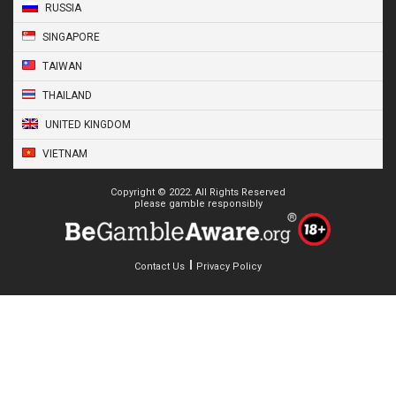
RUSSIA
SINGAPORE
TAIWAN
THAILAND
UNITED KINGDOM
VIETNAM
Copyright © 2022. All Rights Reserved
please gamble responsibly
Contact Us
Privacy Policy