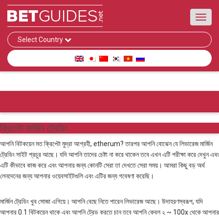
Toggl
navig
Select Country
Tag:
বিটকয়েন ট্রেডিং
ক্রিপ্টো মার্জিন ট্রেডিং
আপনি বিটকয়েন মত ​​ক্রিপ্টো মুদ্রা আগ্রহী, etherum? তারপর আপনি বোঝেন যে লিভারেজ মার্জিন
ট্রেডিং সাইট প্রচুর আছে। যদি আপনি তাদের চেষ্টা না করে থাকেন তবে এখন এটি পরীক্ষা করে দেখুন এবং
এটি কীভাবে কাজ করে এবং আপনার জন্য কোনটি সেরা তা দেখতে সেরা সময়। আমরা কিছু বড় অর্থ
লেনদেনের জন্য আপনার ওয়েবসাইটগুলি এবং এটির জন্য গবেষণা করেছি।
মার্জিন ট্রেডিং খুব সোজা এগিয়ে। আপনি বেছে নিতে পারেন লিভারেজ আছে। উদাহরণস্বরূপ, যদি
আপনার 0.1 বিটকয়েন থাকে এবং আপনি ট্রেড করতে চান তবে আপনি কেবল ২ ~ 100x থেকে আপনার