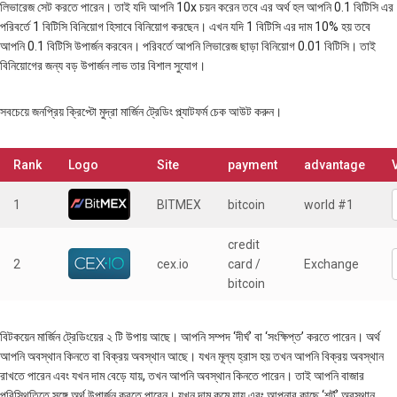
লিভারেজ সেট করতে পারেন। তাই যদি আপনি 10x চয়ন করেন তবে এর অর্থ হল আপনি 0.1 বিটিসি এর
পরিবর্তে 1 বিটিসি বিনিয়োগ হিসাবে বিনিয়োগ করছেন। এখন যদি 1 বিটিসি এর দাম 10% হয় তবে
আপনি 0.1 বিটিসি উপার্জন করবেন। পরিবর্তে আপনি লিভারেজ ছাড়া বিনিয়োগ 0.01 বিটিসি। তাই
বিনিয়োগের জন্য বড় উপার্জন লাভ তার বিশাল সুযোগ।
সবচেয়ে জনপ্রিয় ক্রিপ্টো মুদ্রা মার্জিন ট্রেডিং প্ল্যাটফর্ম চেক আউট করুন।
Rank
Logo
Site
payment
advantage
V
1
BITMEX
bitcoin
world #1
credit
2
cex.io
card /
Exchange
bitcoin
বিটকয়েন মার্জিন ট্রেডিংয়ের ২ টি উপায় আছে। আপনি সম্পদ ‘দীর্ঘ’ বা ‘সংক্ষিপ্ত’ করতে পারেন। অর্থ
আপনি অবস্থান কিনতে বা বিক্রয় অবস্থান আছে। যখন মূল্য হ্রাস হয় তখন আপনি বিক্রয় অবস্থান
রাখতে পারেন এবং যখন দাম বেড়ে যায়, তখন আপনি অবস্থান কিনতে পারেন। তাই আপনি বাজার
পরিস্থিতিতে সঙ্গে অর্থ উপার্জন করতে পারেন। যখন দাম কমে যায় এবং আপনার কাছে ‘শর্ট’ অবস্থান