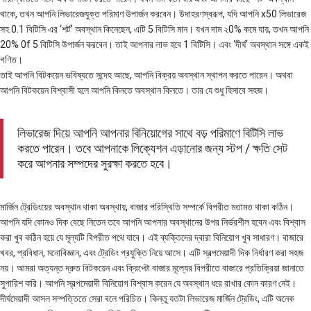
থাকে, তখন আপনি লিভারেজযুক্ত পরিমাণ উপার্জন করবেন। উদাহরণস্বরূপ, যদি আপনি x50 লিভারেজ
সহ 0.1 বিটিসি এর ‘শর্ট’ অবস্থান কিনেছেন, এটি 5 বিটিসি মান। যখন দাম ২0% কমে যায়, তখন আপনি
20% 0f 5 বিটিসি উপার্জন করবেন। তাই আপনার লাভ হবে 1 বিটিসি। এবং ‘দীর্ঘ’ অবস্থান সঙ্গে একই
গণিত।
তাই আপনি বিটকয়েন ভবিষ্যতে সন্দেহ আছে, আপনি বিক্রয় অবস্থান স্থাপন করতে পারেন। অথবা
আপনি বিটকয়েন বিশ্বাসী হলে আপনি কিনতে অবস্থান কিনতে। তার যে শুধু হিসাবে সহজ।
লিভারেজ দিয়ে আপনি আপনার বিনিয়োগের সাথে বড় পরিমাণে বিটিসি লাভ
করতে পারেন। তবে আপনাকে লিক্যেশন এড়ানোর জন্য স্টপ / ক্ষতি সেট
করে আপনার সম্পদের সুরক্ষা করতে হবে।
মার্জিন ট্রেডিংয়ের অবস্থান থাকা অবস্থায়, বাজার পরিস্থিতি সম্পর্কে বিপরীত মতামত থাকা কঠিন।
আপনি যদি কোনও দিক বেছে নিতেন তবে আপনি আপনার অবস্থানের উপর নির্ভরশীল হবেন এবং বিশ্বাস
করা খুব কঠিন হয়ে যে মূল্যটি বিপরীত পথে যাবে। এই ব্যক্তিদের দ্বারা বিনিয়োগ খুব সাধারণ। বাজারে
খবর, প্রবিধান, মনোবিজ্ঞান, এবং ট্রেডিং প্রযুক্তি নিয়ে আসে। এটি স্বল্পমেয়াদী দিক নির্ধারণ করা সহজ
নয়। আমরা অত্যন্ত দ্রুত বিটকয়েন এবং ক্রিপ্টো বাজার মূল্যের বিপরীতে বাজারে প্রতিক্রিয়া জানাতে
সুপারিশ করি। আপনি স্বল্পমেয়াদী বিনিয়োগ বিশ্বাস করেন যে অবস্থান ধরে রাখার কোন কারণ নেই।
দীর্ঘমেয়াদী আসল সম্পত্তিতে সেরা বলে পরিচিত। কিন্তু যতটা লিভারেজ মার্জিন ট্রেডিং, এটি অনেক