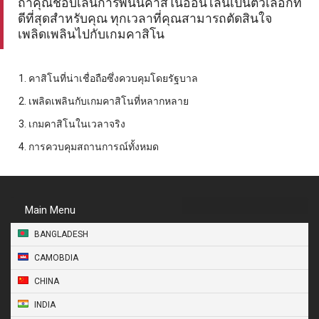
ถ้าคุณชอบเล่นการพนันคาสิโนออนไลน์เป็นตัวเลือกที่
ดีที่สุดสำหรับคุณ ทุกเวลาที่คุณสามารถตัดสินใจ
เพลิดเพลินไปกับเกมคาสิโน
คาสิโนที่น่าเชื่อถือซึ่งควบคุมโดยรัฐบาล
เพลิดเพลินกับเกมคาสิโนที่หลากหลาย
เกมคาสิโนในเวลาจริง
การควบคุมสถานการณ์ทั้งหมด
Main Menu
BANGLADESH
CAMOBDIA
CHINA
INDIA