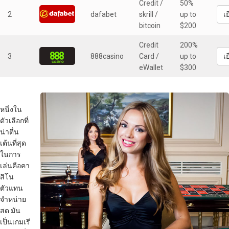
Credit /
50%
2
dafabet
skrill /
up to
เ
bitcoin
$200
Credit
200%
3
888casino
Card /
up to
เ
eWallet
$300
หนึ่งใน
ตัวเลือกที่
น่าตื่น
เต้นที่สุด
ในการ
เล่นคือคา
สิโน
ตัวแทน
จำหน่าย
สด มัน
เป็นเกมเรี