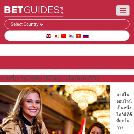
Toggl
navig
Select Country
Tag:
อันดับคาสิโนออนไลน์
รายชื่อเว็บไซต์คาสิโนออนไลน์และรีวิว
คาสิโน
ออนไลน์
เป็นหนึ่ง
ในวิธีที่ดี
ที่สุดใน
การ