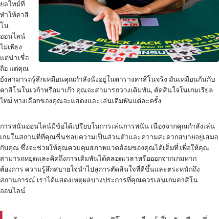
ยลไทม์ที่
ทำให้คาสิ
โน
ออนไลน์
ไม่เพียง
แต่น่าเชื่อ
ถือ แต่คุณ
ยังสามารถรู้สึกเหมือนคุณกำลังนั่งอยู่ในตารางคาสิโนจริง มันเหมือนกันกับ
คาสิโนในเวก้าหรือมาเก๊า คุณจะสามารถวางเดิมพัน, ตัดสินใจในเกมเรียล
ไทม์ ทางเลือกของคุณจะแสดงและเล่นเดิมพันแต่ละครั้ง
การพนันออนไลน์มีข้อได้เปรียบในการเล่นการพนัน เนื่องจากคุณกำลังเล่น
เกมในสถานที่ที่คุณชื่นชอบความเป็นส่วนตัวและความสะดวกสบายอยู่เสมอ
กับคุณ ซึ่งจะช่วยให้คุณควบคุมสภาพแวดล้อมของคุณได้เต็มที่ เพื่อให้คุณ
สามารถหยุดและคิดถึงการเดิมพันได้ตลอดเวลาหรือออกจากเกมหาก
ต้องการ ความรู้สึกสบายใจนำไปสู่การตัดสินใจที่ดีขึ้นและตระหนักถึง
สถานการณ์ เราได้แสดงเหตุผลบางประการที่คุณควรเล่นเกมคาสิโน
ออนไลน์