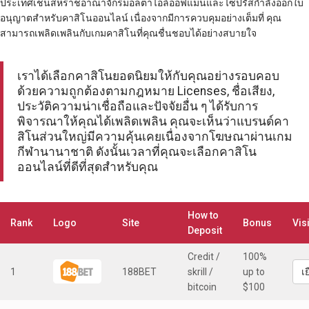
ประเทศเช่นสหราชอาณาจักรมอลตาไอล์ออฟแมนและไซปรัสกำลังออกใบ
อนุญาตสำหรับคาสิโนออนไลน์ เนื่องจากมีการควบคุมอย่างเต็มที่ คุณ
สามารถเพลิดเพลินกับเกมคาสิโนที่คุณชื่นชอบได้อย่างสบายใจ
เราได้เลือกคาสิโนยอดนิยมให้กับคุณอย่างรอบคอบ
ด้วยความถูกต้องตามกฎหมาย Licenses, ชื่อเสียง,
ประวัติความน่าเชื่อถือและปัจจัยอื่น ๆ ได้รับการ
พิจารณาให้คุณได้เพลิดเพลิน คุณจะเห็นว่าแบรนด์คา
สิโนส่วนใหญ่มีความคุ้นเคยเนื่องจากโฆษณาผ่านเกม
กีฬานานาชาติ ดังนั้นเวลาที่คุณจะเลือกคาสิโน
ออนไลน์ที่ดีที่สุดสำหรับคุณ
How to
Rank
Logo
Site
Bonus
Visi
Deposit
Credit /
100%
1
188BET
skrill /
up to
เ
bitcoin
$100