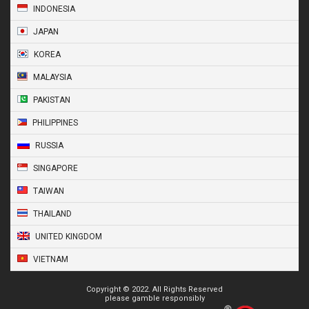
INDONESIA
JAPAN
KOREA
MALAYSIA
PAKISTAN
PHILIPPINES
RUSSIA
SINGAPORE
TAIWAN
THAILAND
UNITED KINGDOM
VIETNAM
Copyright © 2022. All Rights Reserved
please gamble responsibly