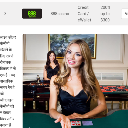
Credit
200%
3
888casino
Card /
up to
Vi
eWallet
$300
लाइव डीलर
कैसीनो
खेलने के
लिए सबसे
रोमांचक
विकल्प में से
एक है। यह
वास्तविक
समय गेम है
जो
ऑनलाइन
कैसीनो को
न केवल
विश्वसनीय
बनाता है