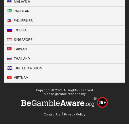
MALAYSIA
PAKISTAN
PHILIPPINES
RUSSIA
SINGAPORE
TAIWAN
THAILAND
UNITED KINGDOM
VIETNAM
Copyright © 2022. All Rights Reserved
please gamble responsibly
Contact Us
Privacy Policy